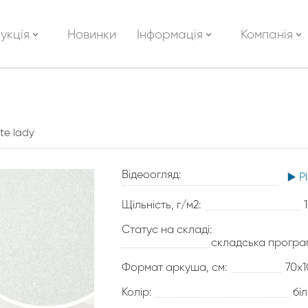
укція
Новинки
Інформація
Компанія
ite lady
Відеоогляд:
▶️ P
Щільність, г/м2:
Статус на складі:
складська програ
Формат аркуша, см:
70х
Колір:
бі