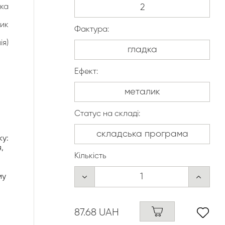
ка
ик
Фактура:
ія)
Ефект:
Статус на складі:
ку:
,
Кількість
му
87.68 UAH