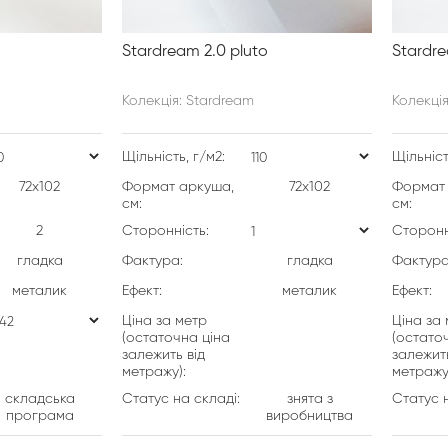
Stardream 2.0 pluto
Stardre
Колекція: Stardream
Колекція
Щільність, г/м2:
Щільніст
72х102
Формат аркуша,
72х102
Формат 
см:
см:
2
Сторонність:
Сторонн
гладка
Фактура:
гладка
Фактура
металик
Ефект:
металик
Ефект:
Ціна за метр
Ціна за
(остаточна ціна
(остато
залежить від
залежить
метражу):
метражу
складська
Статус на складі:
знята з
Статус н
програма
виробництва