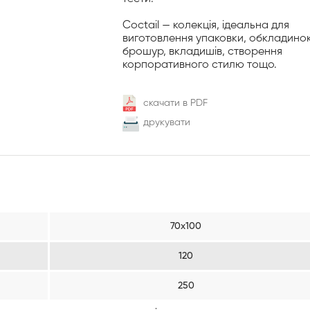
Coctail — колекція, ідеальна для
виготовлення упаковки, обкладинок
брошур, вкладишів, створення
корпоративного стилю тощо.
скачати в PDF
друкувати
70х100
120
250