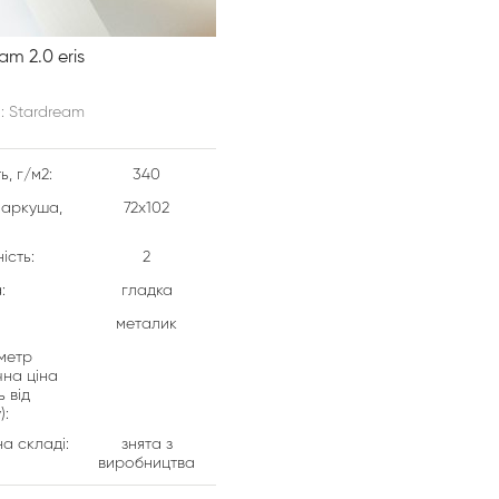
am 2.0 eris
: Stardream
ь, г/м2:
340
аркуша,
72х102
ість:
2
:
гладка
металик
 метр
чна ціна
 від
):
а складі:
знята з
виробництва