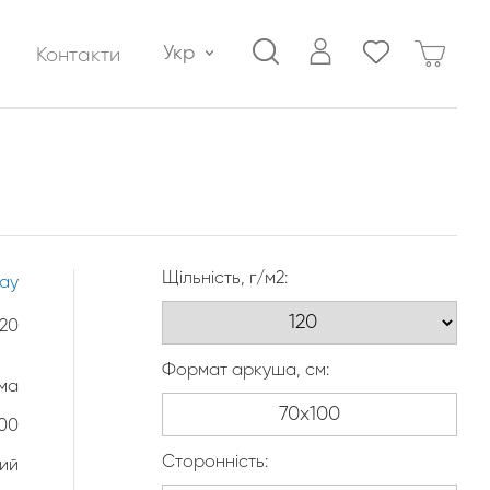
Укр
Контакти
Щільність, г/м2:
lay
120
Формат аркуша, см:
ма
100
Сторонність:
лий