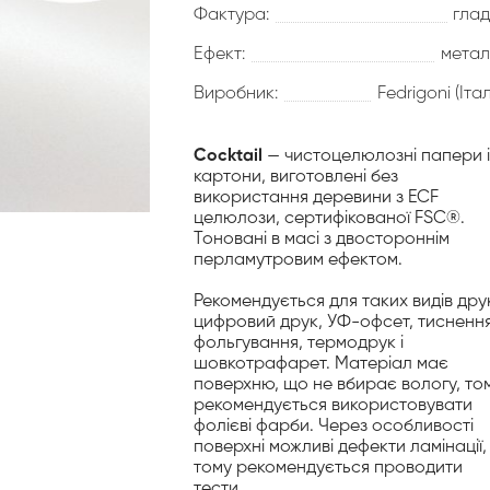
Фактура:
глад
Ефект:
метал
Виробник:
Fedrigoni (Італ
Cocktail
— чистоцелюлозні папери і
картони, виготовлені без
використання деревини з ECF
целюлози, сертифікованої FSC®.
Тоновані в масі з двостороннім
перламутровим ефектом.
Рекомендується для таких видів дру
цифровий друк, УФ-офсет, тиснення
фольгування, термодрук і
шовкотрафарет. Матеріал має
поверхню, що не вбирає вологу, то
рекомендується використовувати
фолієві фарби. Через особливості
поверхні можливі дефекти ламінації,
тому рекомендується проводити
тести.