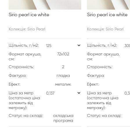
Sirio pearl ice white
Sirio pearl ice white
Колекція: Sirio Pearl
Колекція: Sirio Pearl
Щільність, г/м2:
Щільність, г/м2:
Формат аркуша,
72х102
Формат аркуша,
см:
см:
Сторонність:
2
Сторонність:
Фактура:
гладка
Фактура:
Ефект:
металик
Ефект:
Ціна за метр
Ціна за метр
(остаточна ціна
(остаточна ціна
залежить від
залежить від
метражу):
метражу):
Статус на складі:
складська
Статус на складі:
програма