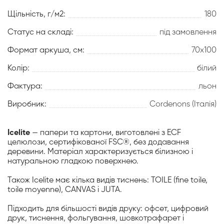
Щільність, г/м2:
180
Статус на складі:
під замовлення
Формат аркуша, см:
70х100
Колір:
білий
Фактура:
льон
Виробник:
Cordenons (Італія)
Icelite
— папери та картони, виготовлені з ECF
целюлози, сертифікованої FSC®, без додавання
деревини. Матеріал характеризується білизною і
натуральною гладкою поверхнею.
Також Icelite має кілька видів тиснень: TOILE (fine toile,
toile moyenne), CANVAS і JUTA.
Підходить для більшості видів друку: офсет, цифровий
друк, тиснення, фольгування, шовкотрафарет і