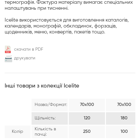
термографія. Фактура матеріалу вимагає спеціальних
налаштувань при тисненні.
Icelite використовується для виготовлення каталогів,
календарів, монографій, обкладинок, форзаців,
щоденників, меню, конвертів, пакетів тощо.
скачати в PDF
друкувати
Інші товари з колекції Icelite
Назва/Формат:
70х100
70х100
Щільність:
120
180
Кількість в
Колір
250
100
пачці: