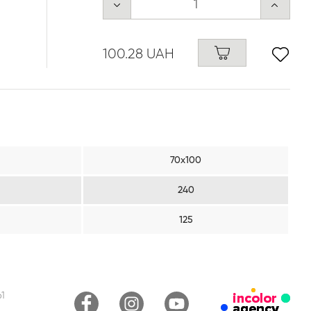
100.28 UAH
70х100
240
125
1