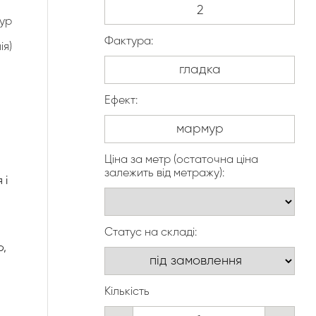
ур
Фактура:
ія)
Ефект:
Ціна за метр (остаточна ціна
залежить від метражу):
 і
Статус на складі:
ю,
Кількість