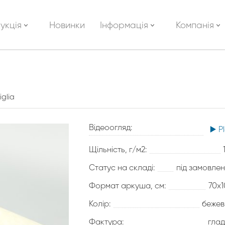
укція
Новинки
Інформація
Компанія
iglia
Відеоогляд:
▶️ P
Щільність, г/м2:
Статус на складі:
під замовле
Формат аркуша, см:
70х
Колір:
бежев
Фактура:
глад