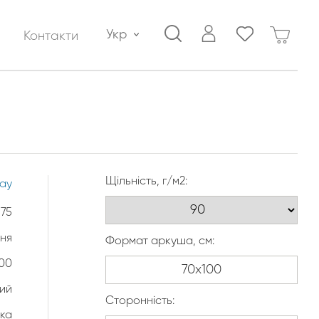
Укр
Контакти
Щільність, г/м2:
lay
175
ння
Формат аркуша, см:
100
ий
Сторонність:
ка