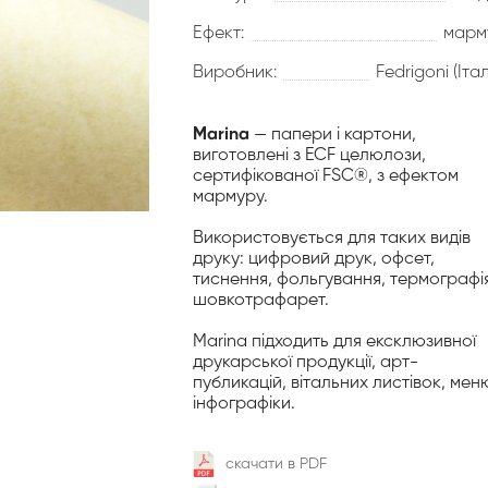
Ефект:
марм
Виробник:
Fedrigoni (Італ
Marina
— папери і картони,
виготовлені з ECF целюлози,
сертифікованої FSC®, з ефектом
мармуру.
Використовується для таких видів
друку: цифровий друк, офсет,
тиснення, фольгування, термографія
шовкотрафарет.
Marina підходить для ексклюзивної
друкарської продукції, арт-
публикацій, вітальних листівок, мен
інфографіки.
скачати в PDF