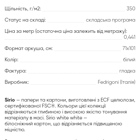
Щільність, г/м2:
350
Статус на складі:
складська програма
Ціна за метр (остаточна ціна залежить від метражу):
0,441
Формат аркуша, см:
71х101
Колір:
білий
Фактура:
гладка
Виробник:
Fedrigoni (Італія)
Sirio
— папери та картони, виготовлені з ECF целюлози,
сертифікованої FSC®. Кольори цієї колекції
відрізняються глибиною і високою якістю тонування
матеріалу в масі. Sirio white white —
білосніжний картон, що відрізняється підвищеною
міцністю.