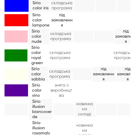
Sirio
складська
color iris
програма
Sirio
під
color
замовленн
lampone
я
Sirio
під
складська
color
замовлен
програма
nude
я
Sirio
color
складська
складська
royal
програма
програма
green
Sirio
під
під
складська
color
замовленн
замовле
програма
sabbia
я
я
Sirio
знята з
color
виробницт
vino
ва
Sirio
новинка
illusion
на
biancover
складі
de
Sirio
новинка
illusion
на
rosamalv