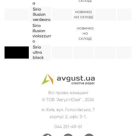
складі
a
Sirio
новинка
illusion
на складі
verdeoro
Sirio
новинка
illusion
на
violazzurr
складі
o
Sirio
ultra
black
Всі права захищені
© ТОВ "Август.Юей" , 2026
м. Київ, вул. Голосіївська, 7
корпус 2, офіс 3-1.
044 251-49-61