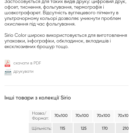
Застосовується для таких видів друку: цифровий друк,
офсет, тиснення, фольгування, термографія і
шовкотрафарет. Відсутність вуглецевого пігменту в
ультрачорному кольорі дозволяє уникнути проблем
окислення під час фольгування.
Sirio Color широко використовується для виготовлення
упаковки, інфографіки, обкладинок, вкладишів і
ексклюзивних брошур тощо.
скачати в PDF
друкувати
Інші товари з колекції Sirio
Назва/
70х100
70х100
70х100
70х100
Формат:
Щільність:
115
125
170
210