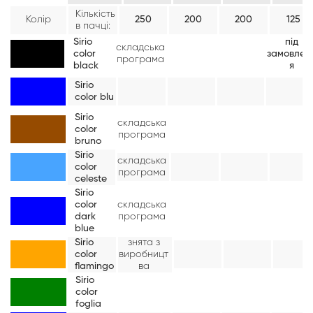
Кількість
Колір
250
200
200
125
в пачці:
Sirio
під
складська
color
замовлен
програма
black
я
Sirio
color blu
Sirio
складська
color
програма
bruno
Sirio
складська
color
програма
celeste
Sirio
color
складська
dark
програма
blue
Sirio
знята з
color
виробницт
flamingo
ва
Sirio
color
foglia