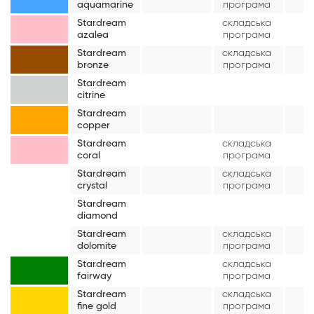
aquamarine
програма
Stardream
складська
azalea
програма
Stardream
складська
bronze
програма
Stardream
citrine
Stardream
copper
Stardream
складська
coral
програма
Stardream
складська
crystal
програма
Stardream
diamond
Stardream
складська
dolomite
програма
Stardream
складська
fairway
програма
Stardream
складська
fine gold
програма