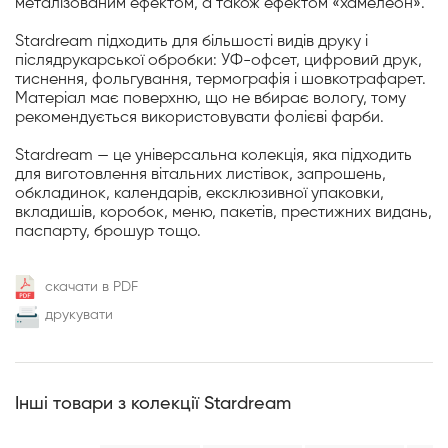
металізованим ефектом, а також ефектом «хамелеон».
Stardream підходить для більшості видів друку і
післядрукарської обробки: УФ-офсет, цифровий друк,
тиснення, фольгування, термографія і шовкотрафарет.
Матеріал має поверхню, що не вбирає вологу, тому
рекомендується використовувати фолієві фарби.
Stardream — це універсальна колекція, яка підходить
для виготовлення вітальних листівок, запрошень,
обкладинок, календарів, ексклюзивної упаковки,
вкладишів, коробок, меню, пакетів, престижних видань,
паспарту, брошур тощо.
скачати в PDF
друкувати
Інші товари з колекції Stardream