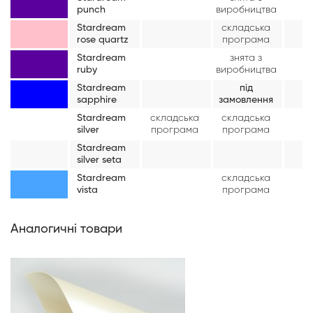
punch
виробництва
Stardream
складська
rose quartz
програма
Stardream
знята з
ruby
виробництва
Stardream
під
sapphire
замовлення
Stardream
складська
складська
silver
програма
програма
Stardream
silver seta
Stardream
складська
vista
програма
Аналогичні товари