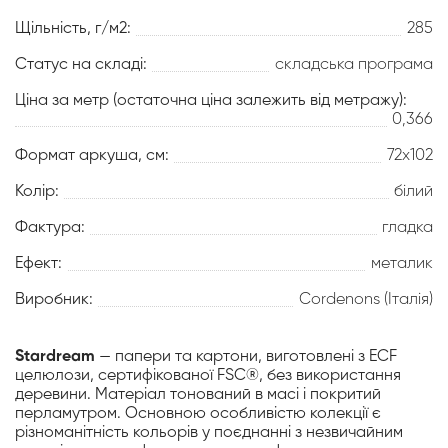
Щільність, г/м2:
285
Статус на складі:
складська програма
Ціна за метр (остаточна ціна залежить від метражу):
0,366
Формат аркуша, см:
72х102
Колір:
білий
Фактура:
гладка
Ефект:
металик
Виробник:
Cordenons (Італія)
Stardream
— папери та картони, виготовлені з ECF
целюлози, сертифікованої FSC®, без використання
деревини. Матеріал тонований в масі і покритий
перламутром. Основною особливістю колекції є
різноманітність кольорів у поєднанні з незвичайним