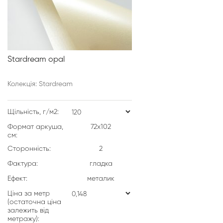
Stardream opal
Колекція: Stardream
Щільність, г/м2:
Формат аркуша,
72х102
см:
Сторонність:
2
Фактура:
гладка
Ефект:
металик
Ціна за метр
(остаточна ціна
залежить від
метражу):