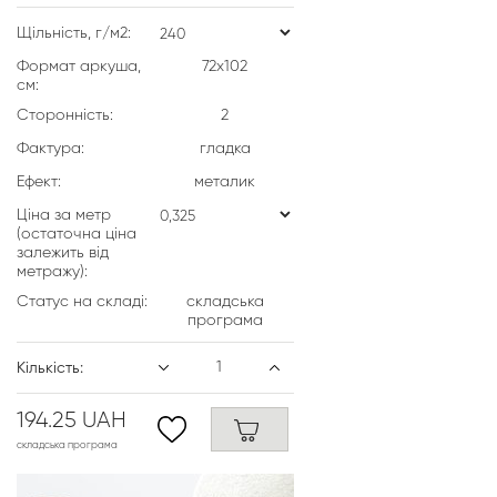
Щільність, г/м2:
Формат аркуша,
72х102
см:
Сторонність:
2
Фактура:
гладка
Ефект:
металик
Ціна за метр
(остаточна ціна
залежить від
метражу):
Статус на складі:
складська
програма
Кількість:
194.25 UAH
складська програма