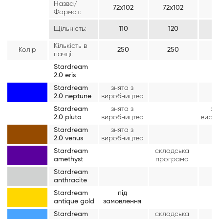
Назва/
72х102
72х102
7
Формат:
Щільність:
110
120
Кількість в
Колір
250
250
пачці:
Stardream
2.0 eris
Stardream
знята з
2.0 neptune
виробництва
Stardream
знята з
зн
2.0 pluto
виробництва
виро
Stardream
знята з
2.0 venus
виробництва
Stardream
складська
amethyst
програма
Stardream
anthracite
Stardream
під
antique gold
замовлення
Stardream
складська