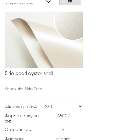
складська програма
Sirio pearl oyster shell
Колекція: Sirio Pearl
Щільність, г/м2:
Формат аркуша,
72х102
см:
Сторонність:
2
Фактура:
гладка