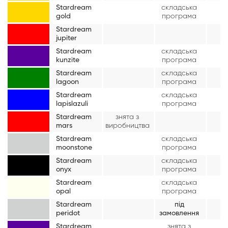
Stardream
складська
gold
програма
Stardream
jupiter
Stardream
складська
kunzite
програма
Stardream
складська
lagoon
програма
Stardream
складська
lapislazuli
програма
Stardream
знята з
mars
виробництва
Stardream
складська
moonstone
програма
Stardream
складська
onyx
програма
Stardream
складська
opal
програма
Stardream
під
peridot
замовлення
Stardream
знята з