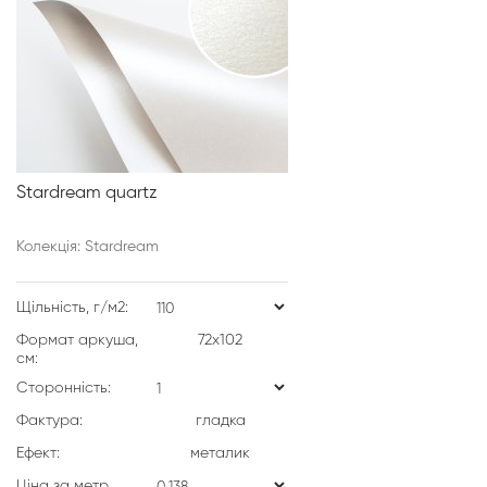
Stardream quartz
Колекція: Stardream
Щільність, г/м2:
Формат аркуша,
72х102
см:
Сторонність:
Фактура:
гладка
Ефект:
металик
Ціна за метр