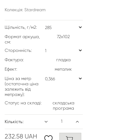
Колекція: Stardream
Щільність, г/м2:
Формат аркуша,
72х102
см:
Сторонність:
Фактура:
гладка
Ефект:
металик
Ціна за метр
(остаточна ціна
залежить від
метражу):
Статус на складі:
складська
програма
Кількість:
232.58 UAH