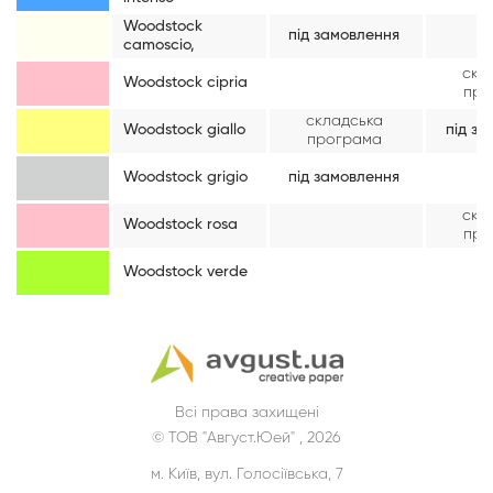
Woodstock
під замовлення
camoscio,
скл
Woodstock cipria
про
складська
Woodstock giallo
під за
програма
Woodstock grigio
під замовлення
скл
Woodstock rosa
про
Woodstock verde
Всі права захищені
© ТОВ "Август.Юей" , 2026
м. Київ, вул. Голосіївська, 7