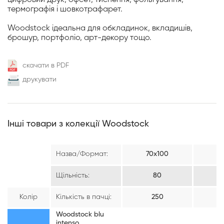
термографія і шовкотрафарет.
Woodstock ідеальна для обкладинок, вкладишів,
брошур, портфоліо, арт-декору тощо.
скачати в PDF
друкувати
Інші товари з колекції Woodstock
Назва/Формат:
70х100
7
Щільність:
80
Колір
Кількість в пачці:
250
Woodstock blu
intenso