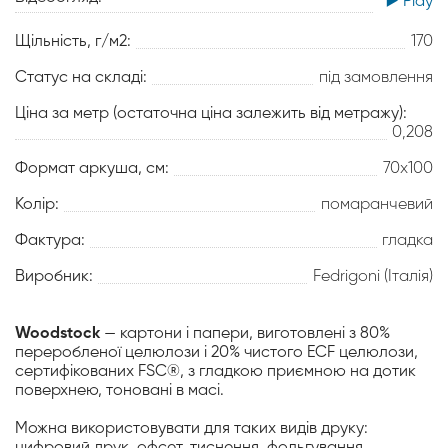
▶️ Play
Щільність, г/м2:
170
Статус на складі:
під замовлення
Ціна за метр (остаточна ціна залежить від метражу):
0,208
Формат аркуша, см:
70х100
Колір:
помаранчевий
Фактура:
гладка
Виробник:
Fedrigoni (Італія)
Woodstock
— картони і папери, виготовлені з 80%
переробленої целюлози і 20% чистого ECF целюлози,
сертифікованих FSC®, з гладкою приємною на дотик
поверхнею, тоновані в масі.
Можна використовувати для таких видів друку:
цифровий друк, офсет, тиснення, фольгування,