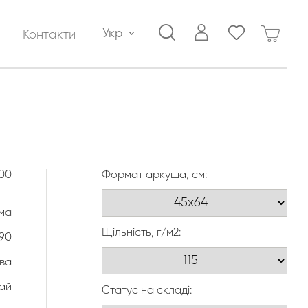
Укр
Контакти
00
Формат аркуша, см:
ма
Щільність, г/м2:
90
ва
ай
Статус на складі: