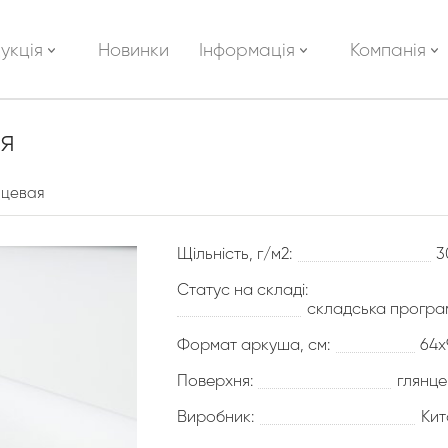
укція
Новинки
Інформація
Компанія
я
нцевая
Щільність, г/м2:
3
Статус на складі:
складська програ
Формат аркуша, см:
64х
Поверхня:
глянце
Виробник:
Кит