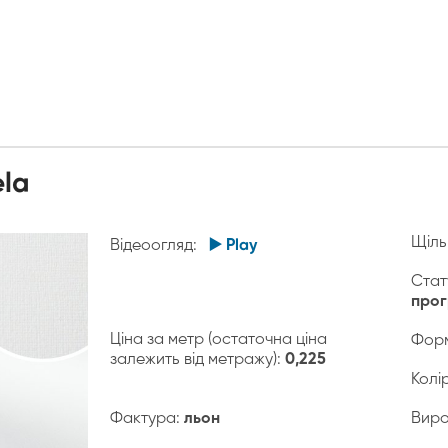
ela
Щіль
Відеоогляд:
▶️ Play
Стат
про
Ціна за метр (остаточна ціна
Форм
залежить від метражу):
0,225
Колі
Фактура:
льон
Виро