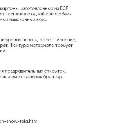
картоны, изготовленные из ECF
т тиснение с одной или с обеих
мый изысканный вкус.
ифровая печать, офсет, тиснение,
рет. Фактура материала требует
ии.
ния поздравительных открыток,
жек и эксклюзивных брошюр.
ion-snow-tela.htm