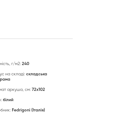
ність, г/м2:
240
ус на складі:
складська
грама
ат аркуша, см:
72х102
р:
білий
бник:
Fedrigoni (Італія)