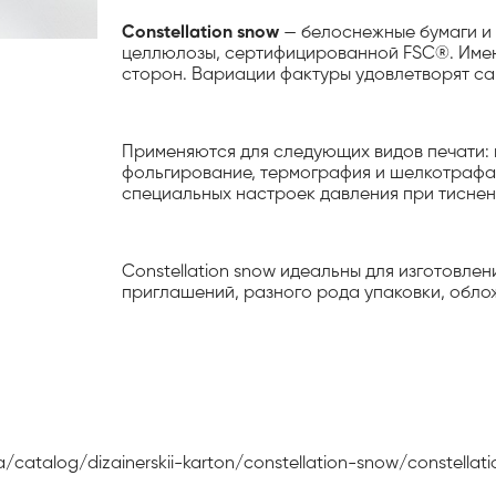
Constellation snow
— белоснежные бумаги и 
целлюлозы, сертифицированной FSC®. Имею
сторон. Вариации фактуры удовлетворят са
Применяются для следующих видов печати: ц
фольгирование, термография и шелкотрафа
специальных настроек давления при тиснен
Constellation snow идеальны для изготовле
приглашений, разного рода упаковки, обло
a/catalog/dizainerskii-karton/constellation-snow/constellat