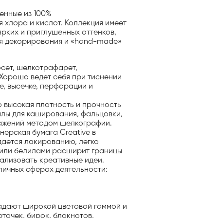
ленные из 100%
хлора и кислот. Коллекция имеет
ярких и приглушенных оттенков,
я декорирования и «hand-made»
фсет, шелкотрафарет,
 Хорошо ведет себя при тиснении
е, высечке, перфорации и
о высокая плотность и прочность
лы для каширования, фальцовки,
ражений методом шелкографии.
ерская бумага Creative в
дается лакированию, легко
 или белилами расширит границы
ализовать креативные идеи.
зличных сферах деятельности:
ладают широкой цветовой гаммой и
точек, бирок, блокнотов,