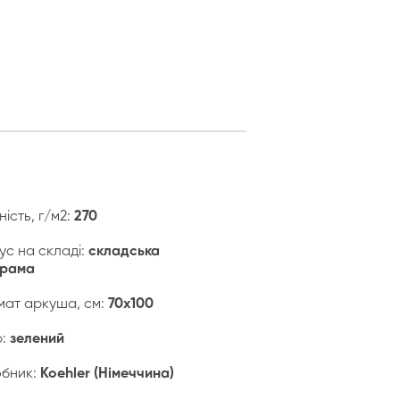
ність, г/м2:
270
ус на складі:
складська
грама
ат аркуша, см:
70х100
р:
зелений
бник:
Koehler (Німеччина)