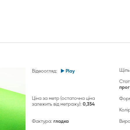
Щіль
Відеоогляд:
▶️ Play
Стат
про
Ціна за метр (остаточна ціна
Форм
залежить від метражу):
0,354
Колі
Фактура:
гладка
Виро