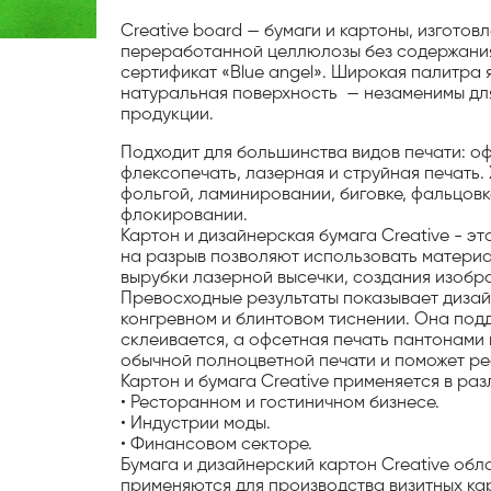
Creative board — бумаги и картоны, изготов
переработанной целлюлозы без содержания 
сертификат «Blue angel». Широкая палитра 
натуральная поверхность — незаменимы дл
продукции.
Подходит для большинства видов печати: о
флексопечать, лазерная и струйная печать.
фольгой, ламинировании, биговке, фальцовк
флокировании.
Картон и дизайнерская бумага Creative - эт
на разрыв позволяют использовать материа
вырубки лазерной высечки, создания изоб
Превосходные результаты показывает дизайн
конгревном и блинтовом тиснении. Она под
склеивается, а офсетная печать пантонами
обычной полноцветной печати и поможет ре
Картон и бумага Creative применяется в ра
• Ресторанном и гостиничном бизнесе.
• Индустрии моды.
• Финансовом секторе.
Бумага и дизайнерский картон Creative об
применяются для производства визитных кар