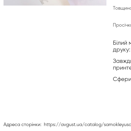
Товщина
Просічк
Білий 
друку:
Завжди
принт
Сфери 
Адреса сторінки:
https://avgust.ua/catalog/samokleyusc