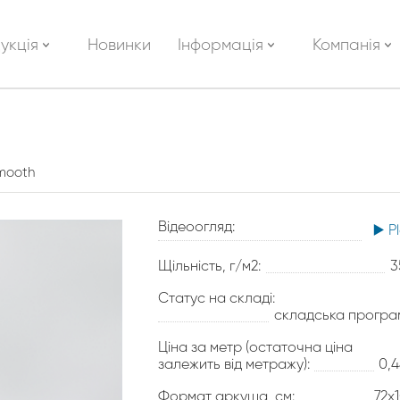
укція
Новинки
Інформація
Компанія
smooth
Відеоогляд:
▶️ P
Щільність, г/м2:
3
Статус на складі:
складська програ
Ціна за метр (остаточна ціна
залежить від метражу):
0,
Формат аркуша, см:
72х