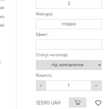
лий
Фактура:
ка
ія)
Ефект:
Статус на складі:
:
Кількість
123.90 UAH