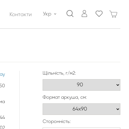
Укр
Контакти
Щільність, г/м2:
lay
50
Формат аркуша, см:
ма
444
Сторонність:
102