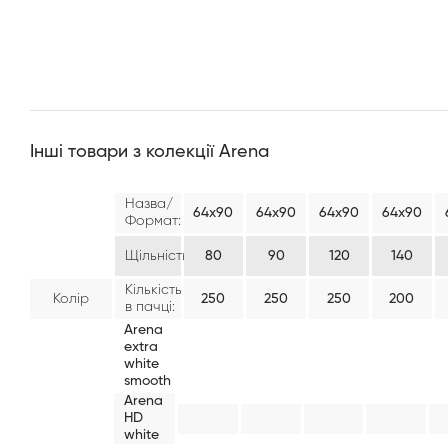
Інші товари з колекції Arena
Назва/
64х90
64х90
64х90
64х90
Формат:
Щільність:
80
90
120
140
Кількість
Колір
250
250
250
200
в пачці:
Arena
extra
white
smooth
Arena
HD
white