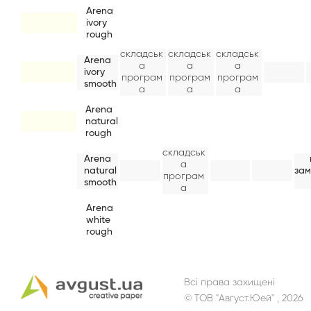
Arena
ivory
rough
складськ
складськ
складськ
Arena
а
а
а
ivory
програм
програм
програм
smooth
а
а
а
Arena
natural
rough
складськ
Arena
а
natural
зам
програм
smooth
а
Arena
white
rough
Всі права захищені
© ТОВ "Август.Юей" , 2026