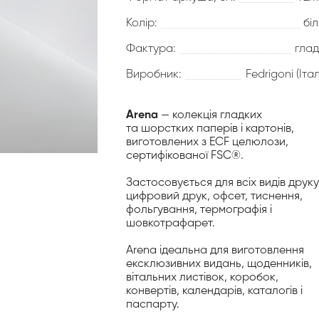
Колір:
бі
Фактура:
глад
Виробник:
Fedrigoni (Італ
Arena
— колекція гладких
та шорстких паперів і картонів,
виготовлених з ECF целюлози,
сертифікованої FSC®.
Застосовується для всіх видів друку
цифровий друк, офсет, тиснення,
фольгування, термографія і
шовкотрафарет.
Arena ідеальна для виготовлення
ексклюзивних видань, щоденників,
вітальних листівок, коробок,
конвертів, календарів, каталогів і
паспарту.