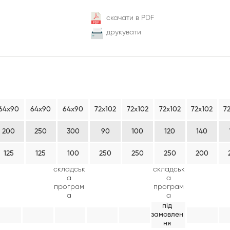
скачати в PDF
друкувати
64х90
64х90
64х90
72х102
72х102
72х102
72х102
7
200
250
300
90
100
120
140
125
125
100
250
250
250
200
складськ
складськ
а
а
програм
програм
а
а
під
замовлен
ня