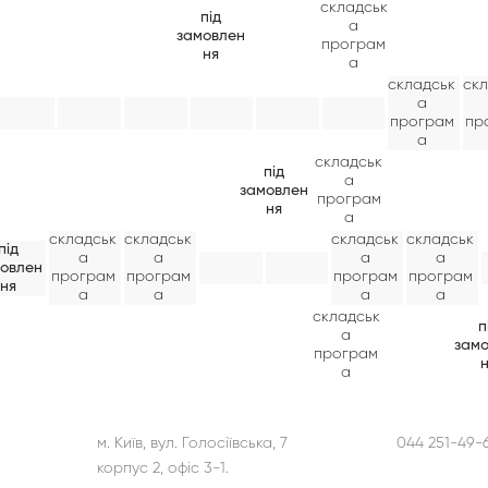
складськ
під
а
замовлен
програм
ня
а
складськ
ск
а
програм
пр
а
складськ
під
а
замовлен
програм
ня
а
складськ
складськ
складськ
складськ
під
а
а
а
а
овлен
програм
програм
програм
програм
ня
а
а
а
а
складськ
п
а
зам
програм
а
м. Київ, вул. Голосіївська, 7
044 251-49-6
корпус 2, офіс 3-1.