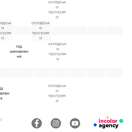
складськ
а
програм
а
ладськ
складськ
а
а
ограм
програм
а
а
складськ
під
а
замовлен
програм
ня
а
складськ
ід
а
овлен
програм
ня
а
1