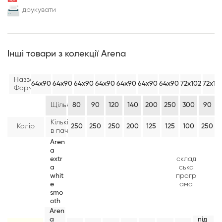
друкувати
Інші товари з колекції Arena
Назва/
64х90
64х90
64х90
64х90
64х90
64х90
64х90
72х102
72х10
Формат:
Щільність:
80
90
120
140
200
250
300
90
Кількість
Колір
250
250
250
200
125
125
100
250
в пачці:
Aren
a
extr
склад
a
ська
whit
прогр
e
ама
smo
oth
Aren
a
під