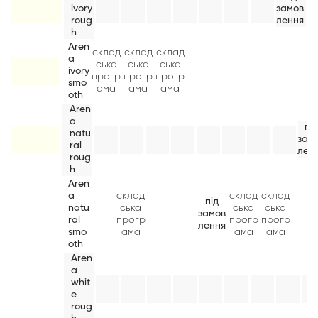
ivory
замов
roug
лення
h
Aren
склад
склад
склад
a
ська
ська
ська
ivory
прогр
прогр
прогр
smo
ама
ама
ама
oth
Aren
a
пі
natu
зам
ral
лен
roug
h
Aren
a
склад
склад
склад
під
natu
ська
ська
ська
замов
ral
прогр
прогр
прогр
лення
smo
ама
ама
ама
oth
Aren
a
whit
e
roug