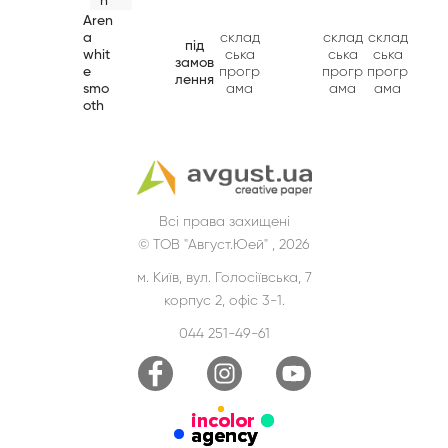
h
Aren
a
склад
склад
склад
під
whit
ська
ська
ська
замов
e
прогр
прогр
прогр
лення
smo
ама
ама
ама
oth
Всі права захищені
© ТОВ "Август.Юей" , 2026
м. Київ, вул. Голосіївська, 7
корпус 2, офіс 3-1.
044 251-49-61