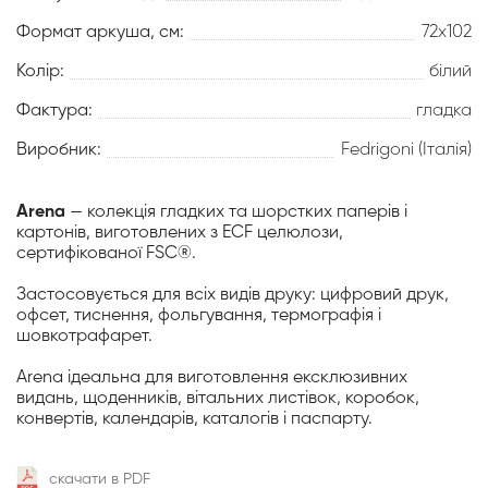
Формат аркуша, см:
72х102
Колір:
білий
Фактура:
гладка
Виробник:
Fedrigoni (Італія)
Arena
— колекція гладких та шорстких паперів і
картонів, виготовлених з ECF целюлози,
сертифікованої FSC®.
Застосовується для всіх видів друку: цифровий друк,
офсет, тиснення, фольгування, термографія і
шовкотрафарет.
Arena ідеальна для виготовлення ексклюзивних
видань, щоденників, вітальних листівок, коробок,
конвертів, календарів, каталогів і паспарту.
скачати в PDF