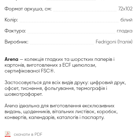
Формат аркуша, см:
72х102
Колір:
білий
Фактура:
гладка
Виробник:
Fedrigoni (Італія)
Arena
— колекція гладких та шорстких паперів і
картонів, виготовлених з ECF целюлози,
сертифікованої FSC®.
Застосовується для всіх видів друку: цифровий друк,
офсет, тиснення, фольгування, термографія і
шовкотрафарет.
Arena ідеальна для виготовлення ексклюзивних
видань, щоденників, вітальних листівок, коробок,
конвертів, календарів, каталогів і паспарту.
скачати в PDF