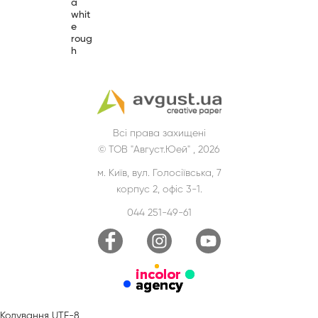
a
whit
e
roug
h
Всі права захищені
© ТОВ "Август.Юей" , 2026
м. Київ, вул. Голосіївська, 7
корпус 2, офіс 3-1.
044 251-49-61
Кодування UTF-8