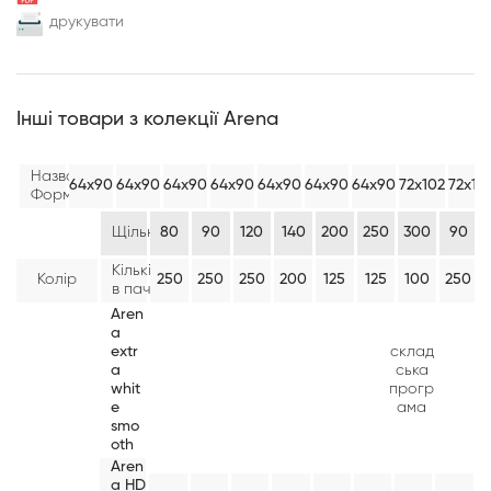
друкувати
Інші товари з колекції Arena
Назва/
64х90
64х90
64х90
64х90
64х90
64х90
64х90
72х102
72х10
Формат:
Щільність:
80
90
120
140
200
250
300
90
Кількість
Колір
250
250
250
200
125
125
100
250
в пачці:
Aren
a
extr
склад
a
ська
whit
прогр
e
ама
smo
oth
Aren
a HD