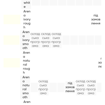
whit
e
Aren
a
під
ivory
замов
roug
лення
h
Aren
склад
склад
склад
a
ська
ська
ська
ivory
прогр
прогр
прогр
smo
ама
ама
ама
oth
Aren
a
пі
natu
зам
ral
лен
roug
h
Aren
a
склад
склад
склад
під
natu
ська
ська
ська
замов
ral
прогр
прогр
прогр
лення
smo
ама
ама
ама
oth
Aren