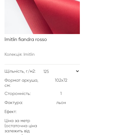
Imitlin fiandra rosso
Колекція: Imitlin
Щільність, г/м2:
Формат аркуша,
102х72
см:
Сторонність:
1
Фактура:
льон
Ефект:
Ціна за метр
(остаточна ціна
залежить від