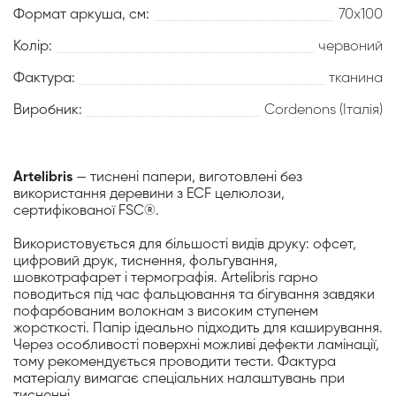
Формат аркуша, см:
70х100
Колір:
червоний
Фактура:
тканина
Виробник:
Cordenons (Італія)
Artelibris
— тиснені папери, виготовлені без
використання деревини з ECF целюлози,
сертифікованої FSC®.
Використовується для більшості видів друку: офсет,
цифровий друк, тиснення, фольгування,
шовкотрафарет і термографія. Artelibris гарно
поводиться під час фальцювання та бігування завдяки
пофарбованим волокнам з високим ступенем
жорсткості. Папір ідеально підходить для каширування.
Через особливості поверхні можливі дефекти ламінації,
тому рекомендується проводити тести. Фактура
матеріалу вимагає спеціальних налаштувань при
тисненні.