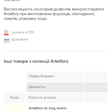
Висока міцність на розрив дозволяє використовувати
Artelibris при виготовленні форзаців, обкладинок,
пакетів, упаковки тощо.
скачати в PDF
друкувати
Інші товари з колекції Artelibris
Назва/Формат:
7
Щільність:
Колір
Кількість в пачці:
Artelibris air bag avorio