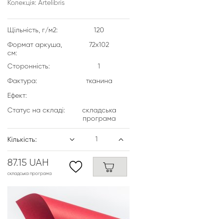
Колекція: Artelibris
Щільність, г/м2:
120
Формат аркуша,
72х102
см:
Сторонність:
1
Фактура:
тканина
Ефект:
Статус на складі:
складська
програма
Кількість:
87.15 UAH
складська програма