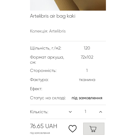
Artelibris air bag kaki
Колекція: Artelibris
Щільність, г/м2:
120
Формат аркуша,
72х102
см:
Сторонність:
1
Фактура:
тканина
Ефект:
Статус на складі:
під замовлення
Кількість:
76.65 UAH
під замовлення