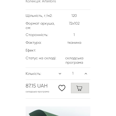
Колекція: Artelibris
Щільність, г/м2:
120
Формат аркуша,
72х102
см:
Сторонність:
1
Фактура:
тканина
Ефект:
Статус на складі:
складська
програма
Кількість:
87.15 UAH
складська програма