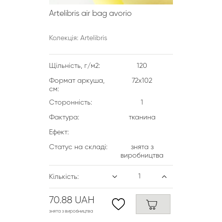
Artelibris air bag avorio
Колекція: Artelibris
Щільність, г/м2:
120
Формат аркуша,
72х102
см:
Сторонність:
1
Фактура:
тканина
Ефект:
Статус на складі:
знята з
виробництва
Кількість:
70.88 UAH
знята з виробництва