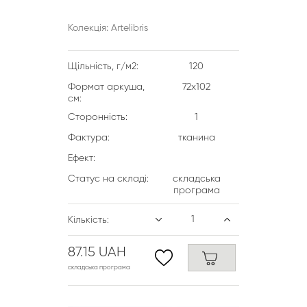
Колекція: Artelibris
Щільність, г/м2:
120
Формат аркуша,
72х102
см:
Сторонність:
1
Фактура:
тканина
Ефект:
Статус на складі:
складська
програма
Кількість:
87.15 UAH
складська програма