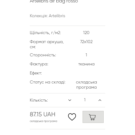
Artelibris air bag rosso
Колекція: Artelibris
Щільність, г/м2:
120
Формат аркуша,
72х102
см:
Сторонність:
1
Фактура:
тканина
Ефект:
Статус на складі:
складська
програма
Кількість:
87.15 UAH
складська програма