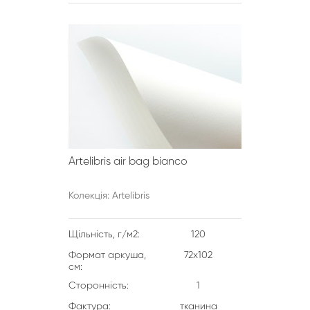
Artelibris air bag bianco
Колекція: Artelibris
Щільність, г/м2:
120
Формат аркуша,
72х102
см:
Сторонність:
1
Фактура:
тканина