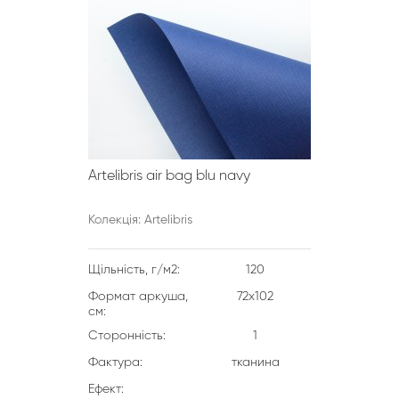
Artelibris air bag blu navy
Колекція: Artelibris
Щільність, г/м2:
120
Формат аркуша,
72х102
см:
Сторонність:
1
Фактура:
тканина
Ефект: