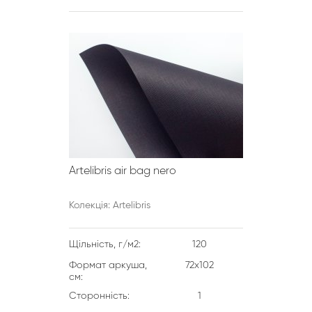
Artelibris air bag nero
Колекція: Artelibris
Щільність, г/м2:
120
Формат аркуша,
72х102
см:
Сторонність:
1