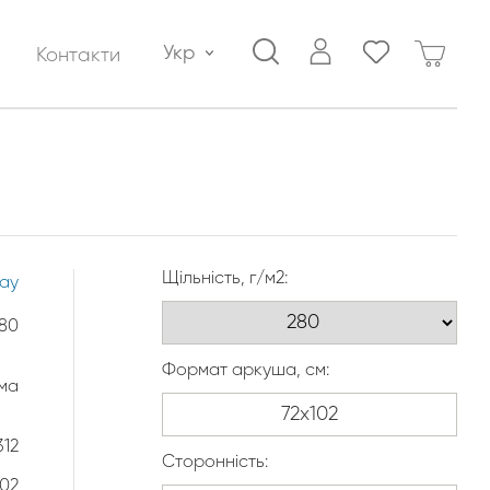
Укр
Контакти
Щільність, г/м2:
lay
80
Формат аркуша, см:
ма
312
Сторонність:
102