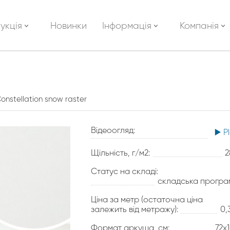
укція
Новинки
Інформація
Компанія
onstellation snow raster
Відеоогляд:
▶️ P
Щільність, г/м2:
2
Статус на складі:
складська програ
Ціна за метр (остаточна ціна
залежить від метражу):
0,
Формат аркуша, см:
72х