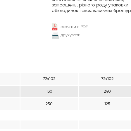
запрошень, різного роду упаковки,
обкладинок і ексклюзивних брошур
скачати в PDF
друкувати
72х102
72х102
130
240
250
125