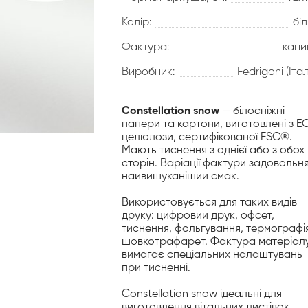
Колір:
бі
Фактура:
ткани
Виробник:
Fedrigoni (Італ
Constellation snow
— білосніжні
папери та картони, виготовлені з E
целюлози, сертифікованої FSC®.
Мають тиснення з однієї або з обох
сторін. Варіації фактури задовольн
найвишуканіший смак.
Використовується для таких видів
друку: цифровий друк, офсет,
тиснення, фольгування, термографія
шовкотрафарет. Фактура матеріал
вимагає спеціальних налаштувань
при тисненні.
Constellation snow ідеальні для
виготовлення вітальних листівок,