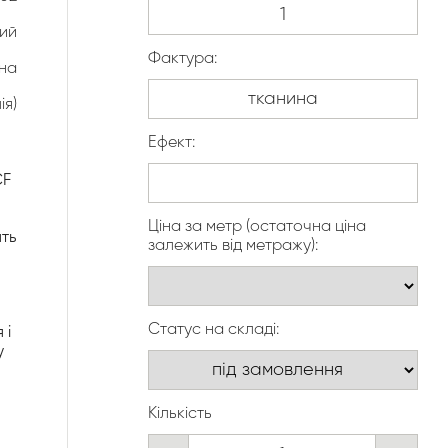
лий
Фактура:
на
ія)
Ефект:
CF
Ціна за метр (остаточна ціна
ять
залежить від метражу):
Статус на складі:
 і
у
Кількість