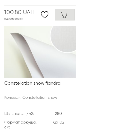
100.80 UAH
під замовлення
Constellation snow fiandra
Колекція: Constellation snow
Щільність, г/м2:
280
Формат аркуша,
72х102
см: