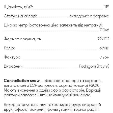
Щільність, г/м2:
115
Статус на складі:
складська програма
Ціна за метр (остаточна ціна залежить від метражу):
0,146
Формат аркуша, см:
72х102
Колір:
білий
Фактура:
льон
Виробник:
Fedrigoni (Італія)
Constellation snow
— білосніжні папери та картони,
виготовлені з ECF целюлози, сертифікованої FSC®.
Мають тиснення з однієї або з обох сторін. Варіації
фактури задовольнять найвишуканіший смак.
Використовується для таких видів друку: цифровий
друк, офсет, тиснення, фольгування, термографія і