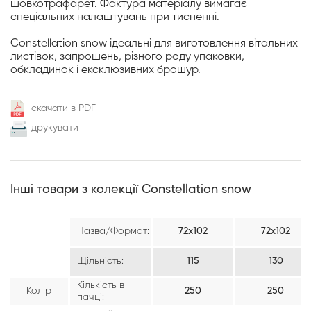
шовкотрафарет. Фактура матеріалу вимагає
спеціальних налаштувань при тисненні.
Constellation snow ідеальні для виготовлення вітальних
листівок, запрошень, різного роду упаковки,
обкладинок і ексклюзивних брошур.
скачати в PDF
друкувати
Інші товари з колекції Constellation snow
Назва/Формат:
72х102
72х102
Щільність:
115
130
Кількість в
Колір
250
250
пачці: