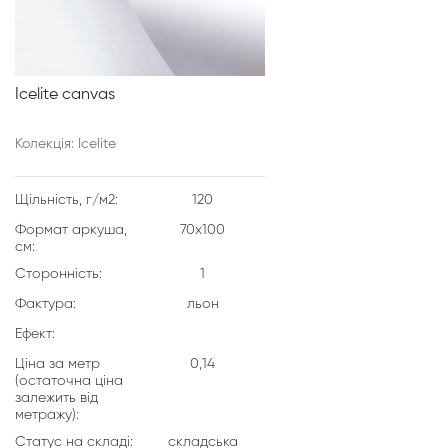
Icelite canvas
Колекція: Icelite
Щільність, г/м2:
120
Формат аркуша,
70х100
см:
Сторонність:
1
Фактура:
льон
Ефект:
Ціна за метр
0,14
(остаточна ціна
залежить від
метражу):
Статус на складі:
складська