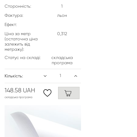
Сторонність:
1
Фактура:
льон
Ефект:
Ціна за метр
0,312
(остаточна ціна
залежить від
метражу):
Статус на складі:
складська
програма
Кількість:
148.58 UAH
складська програма