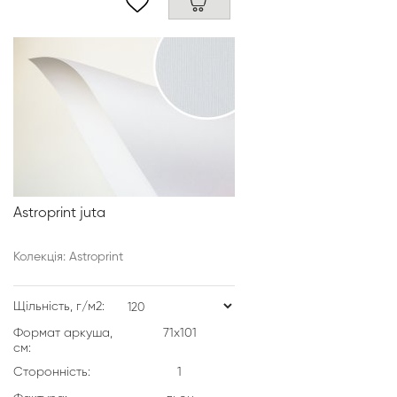
Astroprint juta
Колекція: Astroprint
Щільність, г/м2:
Формат аркуша,
71х101
см:
Сторонність:
1