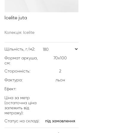
Icelite juta
Колекція: Icelite
Щільність, г/м2:
Формат аркуша,
70х100
см:
Сторонність:
2
Фактура:
льон
Ефект:
Ціна за метр
(остаточна ціна
залежить від
метражу):
Статус на складі:
під замовлення