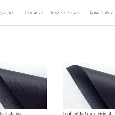
укція
Новинки
Інформація
Компанія
lack classic
LeatherLike black minimal