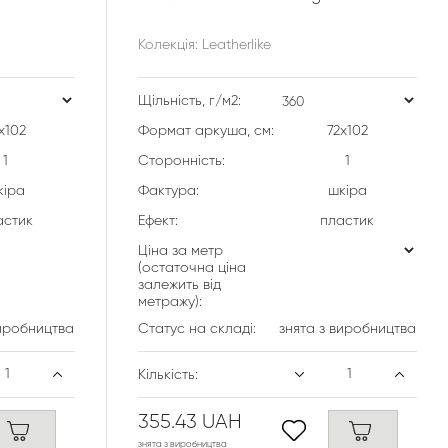
Колекція: Leatherlike
Щільність, г/м2:
х102
Формат аркуша, см:
72х102
1
Сторонність:
1
кіра
Фактура:
шкіра
астик
Ефект:
пластик
Ціна за метр
(остаточна ціна
залежить від
метражу):
виробництва
Статус на складі:
знята з виробництва
Кількість:
355.43 UAH
знята з виробництва