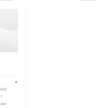
х102
1
кіра