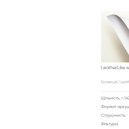
LeatherLike w
Колекція: Leath
Щільність, г/м2
Формат аркуш
Сторонність:
Фактура: