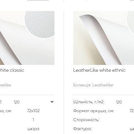
hite classic
LeatherLike white ethnic
erlike
Колекція: Leatherlike
:
Щільність, г/м2:
а, см:
72х102
Формат аркуша, см:
72
1
Сторонність:
шкіра
Фактура:
ш