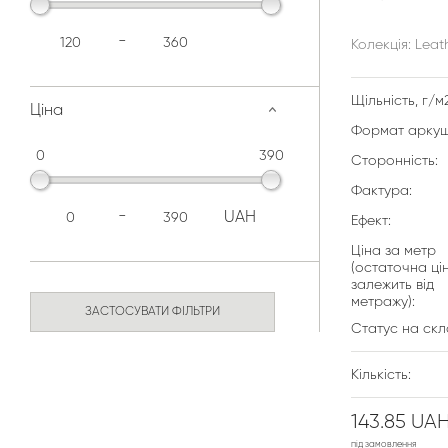
-
Колекція: Leath
Щільність, г/м2
Ціна
Формат аркуш
0
390
Сторонність:
Фактура:
-
UAH
Ефект:
Ціна за метр
(остаточна ці
залежить від
метражу):
ЗАСТОСУВАТИ ФІЛЬТРИ
Статус на скл
Кількість:
143.85 UA
під замовлення