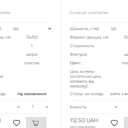
erlike
Колекція: Leatherlike
:
Щільність, г/м2:
а, см:
72х102
Формат аркуша, см:
72
1
Сторонність:
шкіра
Фактура:
ш
пластик
Ефект:
пл
Ціна за метр
на
(остаточна ціна
залежить від
метражу):
аді:
під замовлення
Статус на складі:
знята з 
Кількість:
H
112.50 UAH
знята з виробництва