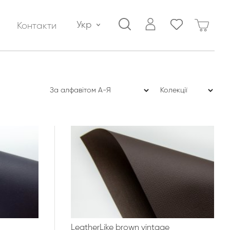
Укр
Контакти
LeatherLike brown vintage