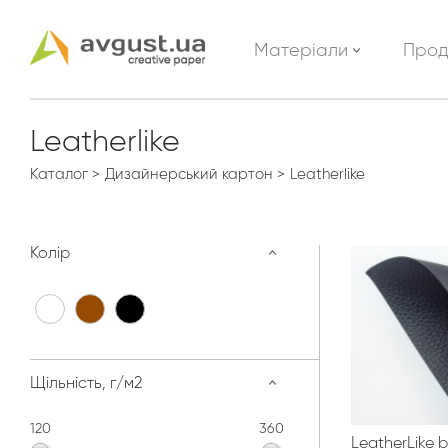
Матеріали
Прод
Leatherlike
Каталог
Дизайнерський картон
Leatherlike
Колір
Щільність, г/м2
120
360
LeatherLike b