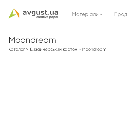
Матеріали
Прод
Moondream
Каталог
Дизайнерський картон
Moondream