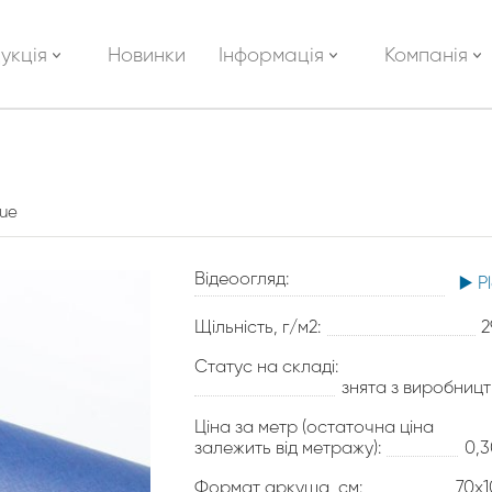
укція
Новинки
Інформація
Компанія
lue
Відеоогляд:
▶️ P
Щільність, г/м2:
2
Статус на складі:
знята з виробниц
Ціна за метр (остаточна ціна
залежить від метражу):
0,
Формат аркуша, см:
70х