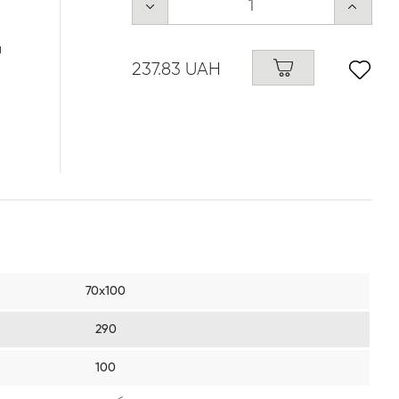
я
237.83 UAH
70х100
290
100