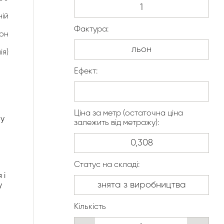
ній
Фактура:
он
ія)
Ефект:
Ціна за метр (остаточна ціна
лу
залежить від метражу):
Статус на складі:
 і
у
Кількість