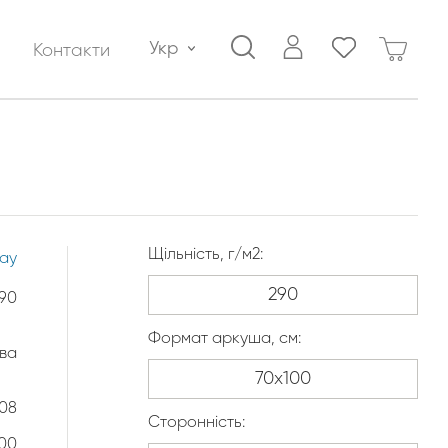
Укр
Контакти
Щільність, г/м2:
lay
90
Формат аркуша, см:
тва
308
Сторонність:
100