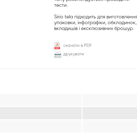
тести.
Sirio tela підходить для виготовленн
упаковки, інфографіки, обкладинок,
вкладишів і ексклюзивних брошур.
скачати в PDF
друкувати