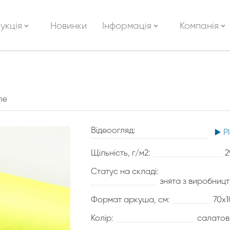
укція
Новинки
Інформація
Компанія
ime
Відеоогляд:
▶️ P
Щільність, г/м2:
2
Статус на складі:
знята з виробниц
Формат аркуша, см:
70х
Колір:
салатов