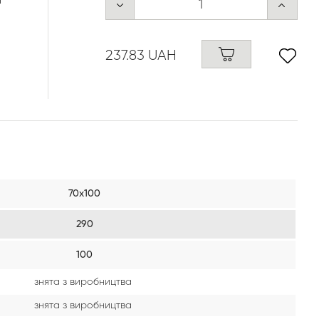
я
237.83 UAH
70х100
290
100
знята з виробництва
знята з виробництва