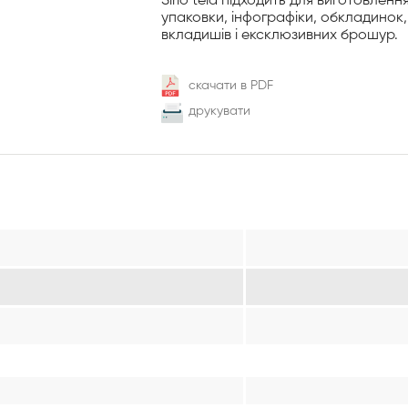
Sirio tela підходить для виготовленн
упаковки, інфографіки, обкладинок,
вкладишів і ексклюзивних брошур.
скачати в PDF
друкувати