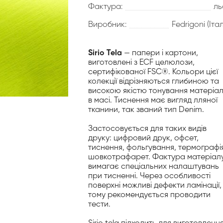
Фактура:
ль
Виробник:
Fedrigoni (Італ
Sirio Tela
— папери і картони,
виготовлені з ECF целюлози,
сертифікованої FSC®. Кольори цієї
колекції відрізняються глибиною та
високою якістю тонування матеріа
в масі. Тиснення має вигляд лляної
тканини, так званий тип Denim.
Застосовується для таких видів
друку: цифровий друк, офсет,
тиснення, фольгування, термографія
шовкотрафарет. Фактура матеріал
вимагає спеціальних налаштувань
при тисненні. Через особливості
поверхні можливі дефекти ламінації,
тому рекомендується проводити
тести.