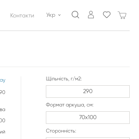
Укр
Контакти
Щільність, г/м2:
lay
90
Формат аркуша, см:
тва
100
Сторонність:
ий