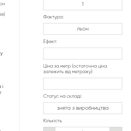
он
ія)
Фактура:
Ефект:
лу
Ціна за метр (остаточна ціна
залежить від метражу):
 і
у
Статус на складі:
Кількість