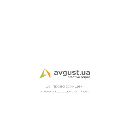
Всі права захищені
© ТОВ "Август.Юей" , 2026
м. Київ, вул. Голосіївська, 7
корпус 2, офіс 3-1.
044 251-49-61