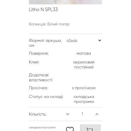
Litho N SPL33
Колекція: Білий папір
Формат аркуша,
см:
Поверхня:
матова
Клей:
акриловий
постійний
Додаткові
властивості:
Просічка:
з просічкою
Статус на складі:
складська
програма
Кількість:
складська програма