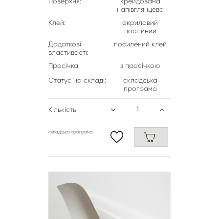
Поверхня:
крейдована
напівглянцева
Клей:
акриловий
постійний
Додаткові
посилений клей
властивості:
Просічка:
з просічкою
Статус на складі:
складська
програма
Кількість:
складська програма