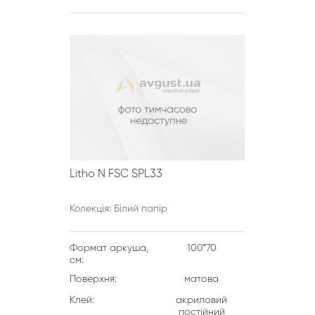
Litho N FSC SPL33
Колекція: Білий папір
Формат аркуша,
100*70
см:
Поверхня:
матова
Клей:
акриловий
постійний