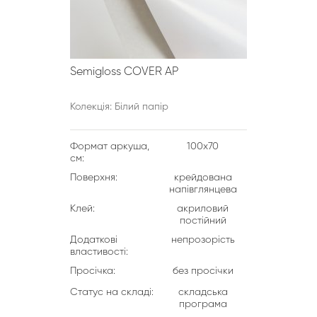
Semigloss COVER AP
Колекція: Білий папір
Формат аркуша,
100х70
см:
Поверхня:
крейдована
напівглянцева
Клей:
акриловий
постійний
Додаткові
непрозорість
властивості:
Просічка:
без просічки
Статус на складі:
складська
програма