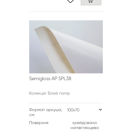
Semigloss AP SPL38
Колекція: Білий папір
Формат аркуша,
см:
Поверхня:
крейдована
напівглянцева