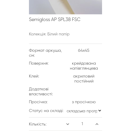
Semigloss AP SPL38 FSC
Колекція: Білий папір
Формат аркуша,
64х45
см:
Поверхня:
крейдована
напівглянцева
Клей:
акриловий
постійний
Додаткові
властивості:
Просічка:
з просічкою
Статус на складі:
Кількість: