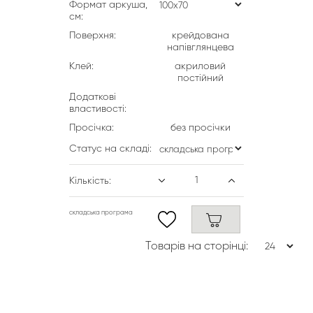
Формат аркуша,
см:
Поверхня:
крейдована
напівглянцева
Клей:
акриловий
постійний
Додаткові
властивості:
Просічка:
без просічки
Статус на складі:
Кількість:
складська програма
Товарів на сторінці: