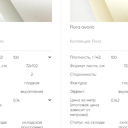
Flora avorio
ra
Коллекция: Flora
2:
Плотность, г/м2:
 см:
72х102
Формат листа, см:
72
2
Сторонность:
гладкая
Фактура:
гл
вкрапления
Эффект:
вкра
Цена за метр
а
(итоговая цена
зависит от
метража):
аде:
складская
Статус на складе:
скл
программа
про