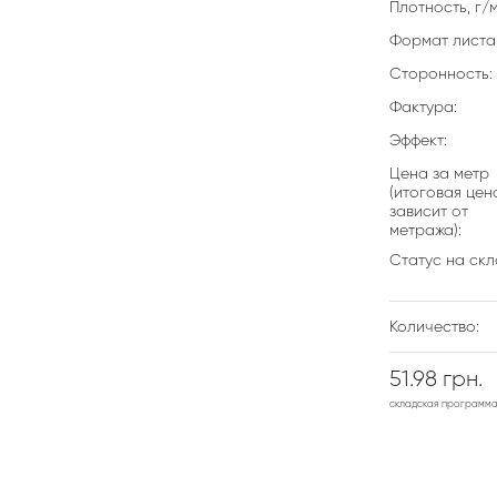
Плотность, г/м
Формат листа,
Сторонность:
Фактура:
Эффект:
Цена за метр
(итоговая цен
зависит от
метража):
Статус на скл
Количество:
51.98 грн.
складская программ