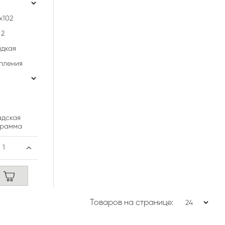
х102
2
адкая
пления
адская
грамма
Товаров на странице: