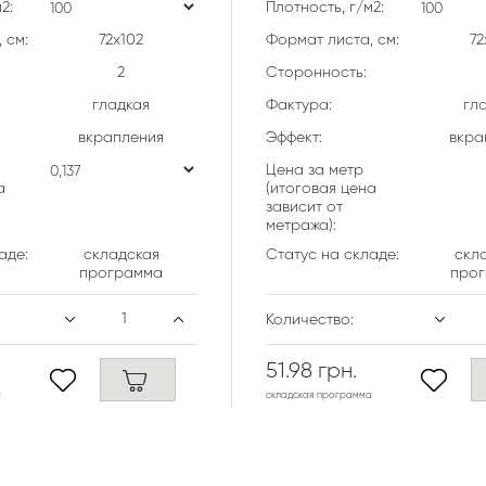
2:
Плотность, г/м2:
 см:
72х102
Формат листа, см:
72
2
Сторонность:
гладкая
Фактура:
гл
вкрапления
Эффект:
вкра
Цена за метр
а
(итоговая цена
зависит от
метража):
аде:
складская
Статус на складе:
скл
программа
про
Количество:
51.98 грн.
а
складская программа