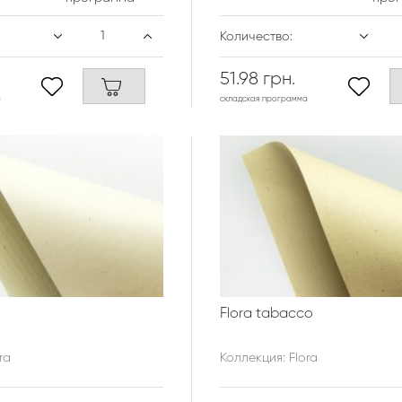
Количество:
51.98 грн.
а
складская программа
Flora tabacco
ra
Коллекция: Flora