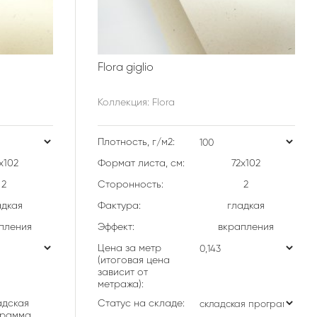
Flora giglio
Коллекция: Flora
Плотность, г/м2:
х102
Формат листа, см:
72х102
2
Сторонность:
2
адкая
Фактура:
гладкая
пления
Эффект:
вкрапления
Цена за метр
(итоговая цена
зависит от
метража):
адская
Статус на складе:
грамма