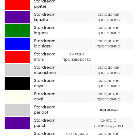
Stardream
jupiter
Stardream
складская
kunzite
программа
Stardream
складская
lagoon
программа
Stardream
складская
lapislazuli
программа
Stardream
снята с
mars
производства
Stardream
складская
moonstone
программа
Stardream
складская
onyx
программа
Stardream
складская
opal
программа
Stardream
под заказ
peridot
Stardream
снята с
punch
производства
Stardream
складская
складская