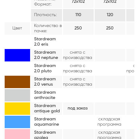
72х102
72х102
7
Формат:
Плотность:
110
120
Количество в
Цвет
250
250
пачке:
Stardream
2.0 eris
Stardream
снята с
2.0 neptune
производства
Stardream
снята с
сн
2.0 pluto
производства
произ
Stardream
снята с
2.0 venus
производства
Stardream
anthracite
Stardream
под заказ
antique gold
Stardream
складская
aquamarine
программа
Stardream
складская
azalea
программа