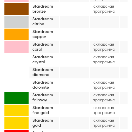
Stardream
складская
bronze
программа
Stardream
citrine
Stardream
copper
Stardream
складская
coral
программа
Stardream
складская
crystal
программа
Stardream
diamond
Stardream
складская
dolomite
программа
Stardream
складская
fairway
программа
Stardream
складская
fine gold
программа
Stardream
складская
gold
программа