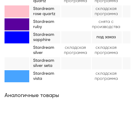
quartz
программа
программа
Stardream
складская
rose quartz
программа
Stardream
снята с
ruby
производства
Stardream
под заказ
sapphire
Stardream
складская
складская
silver
программа
программа
Stardream
silver seta
Stardream
складская
vista
программа
Аналогичные товары