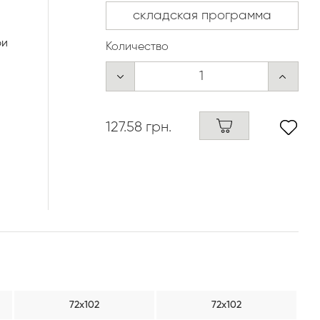
ри
Количество
127.58 грн.
72х102
72х102