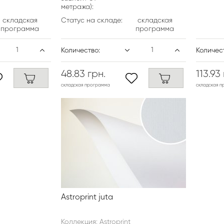
метража):
складская
Статус на складе:
складская
программа
программа
Количество:
Количес
48.83 грн.
113.93
складская программа
складская 
Astroprint juta
Коллекция: Astroprint