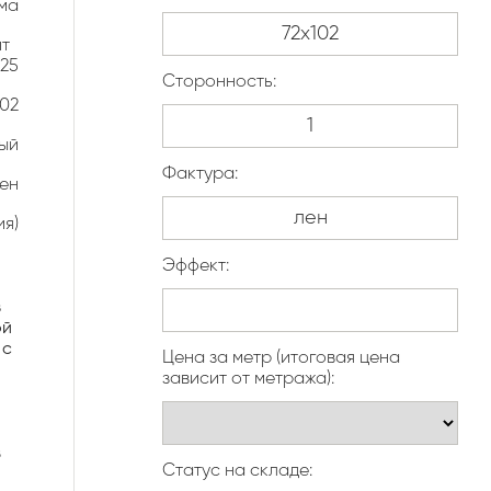
ма
ит
225
Сторонность:
102
ый
Фактура:
ен
ия)
Эффект:
з
ой
 с
Цена за метр (итоговая цена
зависит от метража):
в
Статус на складе: