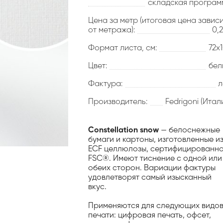
складская програм
Цена за метр (итоговая цена завис
от метража):
0,
Формат листа, см:
72х
Цвет:
бел
Фактура:
л
Производитель:
Fedrigoni (Итал
Constellation snow
— белоснежные
бумаги и картоны, изготовленные и
ECF целлюлозы, сертифицированн
FSC®. Имеют тиснение с одной или
обеих сторон. Вариации фактуры
удовлетворят самый изысканный
вкус.
Применяются для следующих видо
печати: цифровая печать, офсет,