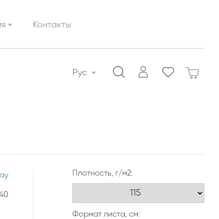
ия
Контакты
Рус
Плотность, г/м2:
lay
40
Формат листа, см: