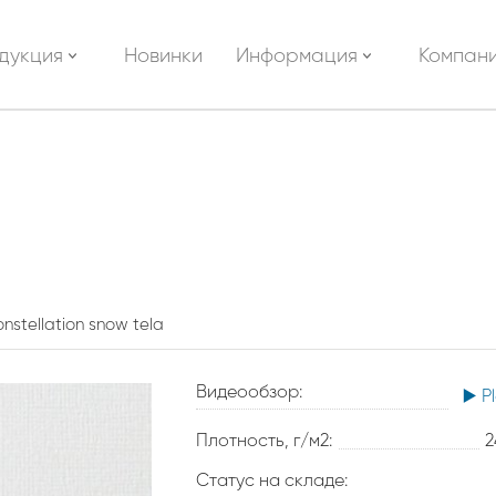
дукция
Новинки
Информация
Компан
nstellation snow tela
Видеообзор:
▶️ P
Плотность, г/м2:
2
Статус на складе: