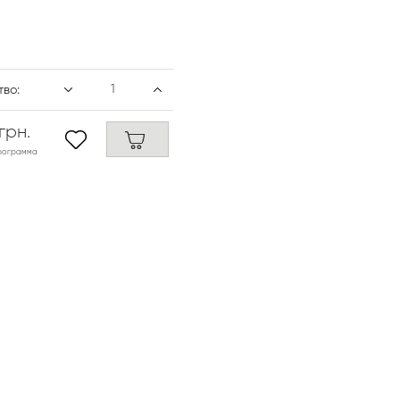
тво:
 грн.
программа