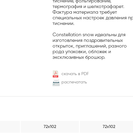
тиснение, фольгирование,
термография и шелкотрафарет.
Фактура материала требует
специальных настроек давления п
тиснении.
Constellation snow идеальны для
изготовления поздравительных
открыток, приглашений, разного
рода упаковки, обложек и
эксклюзивных брошюр.
скачать в PDF
распечатать
72х102
72х102