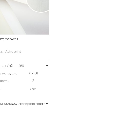
int canvas
я: Astroprint
ь, г/м2:
листа, см:
71х101
ость:
2
:
лен
на складе: