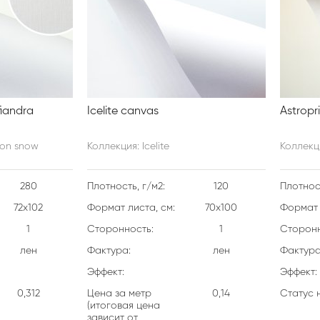
fiandra
Icelite canvas
Astropr
ion snow
Коллекция: Icelite
Коллекци
280
Плотность, г/м2:
120
Плотност
72х102
Формат листа, см:
70х100
Формат 
1
Сторонность:
1
Сторонн
лен
Фактура:
лен
Фактура
Эффект:
Эффект:
0,312
Цена за метр
0,14
Статус 
(итоговая цена
зависит от